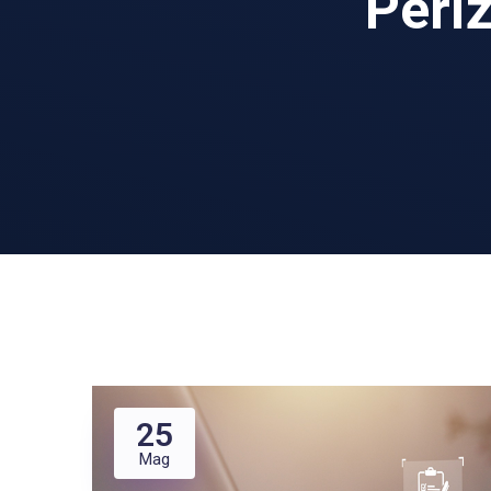
Peri
25
Mag