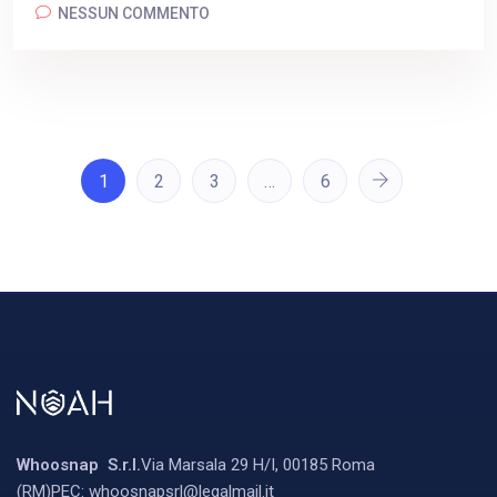
NESSUN COMMENTO
1
2
3
…
6
Whoosnap
S.r.l.
Via Marsala 29 H/I, 00185 Roma
(RM)
PEC:
whoosnapsrl@legalmail.it