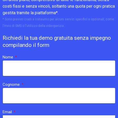
costi fissi e senza vincoli, soltanto una quota per ogni pratica
gestita tramite la piattaforma*.
* Sono previsti costi a consumo per alcuni servizi specifici e opzionali, come
l'invio di SMS o l'utilizzo della videoperizia.
Richiedi la tua demo gratuita senza impegno
compilando il form
Nome
Cognome
Email