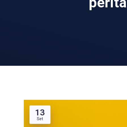
perita
13
Set