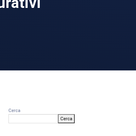
urativi
Cerca
Cerca