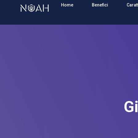
Home
Benefici
Carat
G