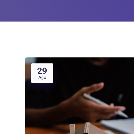
29
Ago