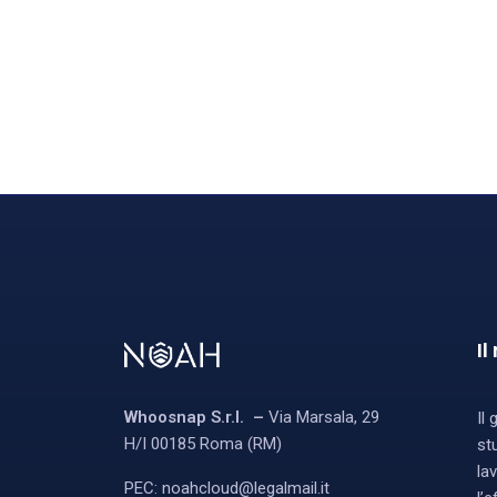
Il
Whoosnap S.r.l. –
Via Marsala, 29
Il
H/I 00185 Roma (RM)
st
la
PEC:
noahcloud@legalmail.it